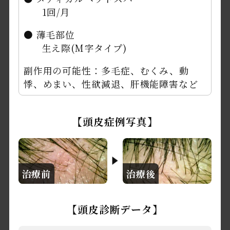
1回/月
● 薄毛部位
生え際(M字タイプ)
副作用の可能性：多毛症、むくみ、動
悸、めまい、性欲減退、肝機能障害など
【頭皮症例写真】
治療前
治療後
【頭皮診断データ】