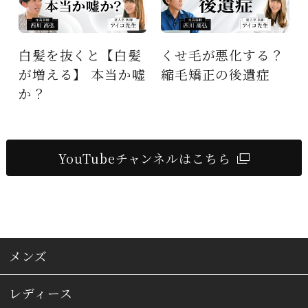
くせ毛が悪化する？
くせ毛はなぜ起きる
嘘
縮毛矯正の後遺症
のか？くせ毛の仕組
み大解剖
YouTubeチャンネルはこちら
メンズ
レディース