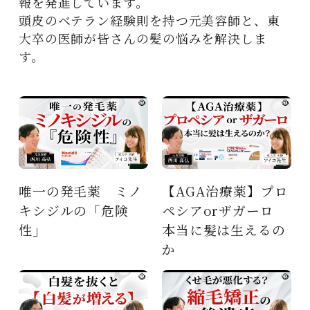
報を発進しています。
頭皮のベテラン経験則を持つ元美容師と、東
大卒の医師が皆さんの髪の悩みを解決しま
す。
【AGA治療薬】プロ
東大卒医師が徹底解
ペシアorザガーロ
説 AGA・薄毛 な
本当に髪は生えるの
ぜ起きる？
か