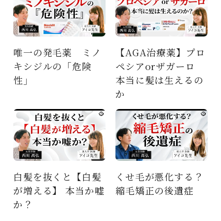
【AGA治療薬】プロ
東大卒医師が徹底解
ペシアorザガーロ
説 AGA・薄毛 な
本当に髪は生えるの
ぜ起きる？
か
くせ毛が悪化する？
くせ毛はなぜ起きる
嘘
縮毛矯正の後遺症
のか？くせ毛の仕組
み大解剖