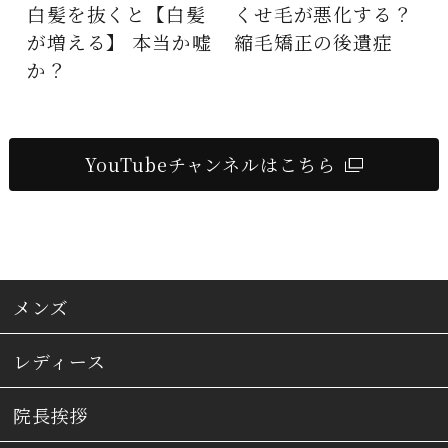
髪
くせ毛が悪化する？
くせ毛はなぜ起きる
嘘
縮毛矯正の後遺症
のか？くせ毛の仕組
み大解剖
YouTubeチャンネルはこちら
メンズ
レディース
院長挨拶