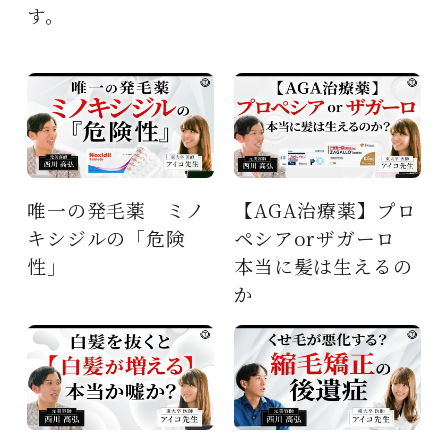
す。
ノ
【AGA治療薬】プロ
東大卒医師が徹底解
ペシアorザガーロ
説 AGA・薄毛 な
本当に髪は生えるの
ぜ起きる？
か