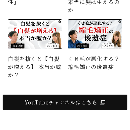
本当に髪は生えるの
ぜ起きる？
か
白髪
くせ毛が悪化する？
くせ毛はなぜ起きる
か嘘
縮毛矯正の後遺症
のか？くせ毛の仕組
み大解剖
YouTubeチャンネルはこちら