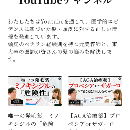
わたしたちはYoutubeを通して、医学的エビ
デンスに基づいた髪・頭皮に対する正しい情
報を発進しています。
頭皮のベテラン経験則を持つ元美容師と、東
大卒の医師が皆さんの髪の悩みを解決しま
す。
ミノ
【AGA治療薬】プロ
東大卒医師が徹底解
険
ペシアorザガーロ
説 AGA・薄毛 な